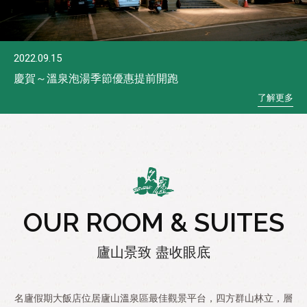
2022.09.15
慶賀～溫泉泡湯季節優惠提前開跑
了
解
更
多
OUR ROOM & SUITES
廬山景致 盡收眼底
名廬假期大飯店位居廬山溫泉區最佳觀景平台，四方群山林立，層