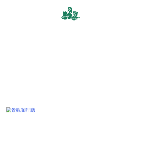
OUR FACILITIES
服務設施
飯店提供多項服務，有美味自助吧、紓壓與健身運動場所、游泳
池、商務中心，
讓您在繁忙之餘，以細緻的接待，提供旅人舒適寧靜兼具商務及休
閒的環境。
Cafe