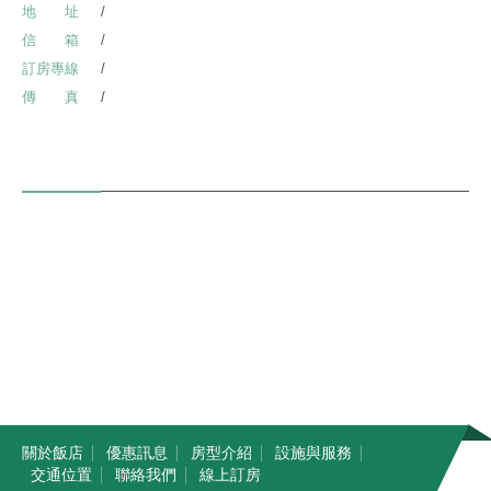
地 址
南投縣仁愛鄉精英村榮華巷9號(3處停車場)
信 箱
minglu.holiday@msn.hinet.net
訂房專線
049-2802322
傳 真
049-2802122
關於我們
About Us
名廬的溫泉源自於塔羅灣溪與馬海僕溪會流口，泉質屬鹼性碳酸氫鈉
泉，原泉自然湧出，泉水清澈，無色無味，可飲可浴，為台灣最優質溫
泉之一，並享有天下第一泉之美譽。
統一編號：06127912
關
於
飯
店
優
惠
訊
息
房
型
介
紹
設
施
與
服
務
交
通
位
置
聯
絡
我
們
線
上
訂
房