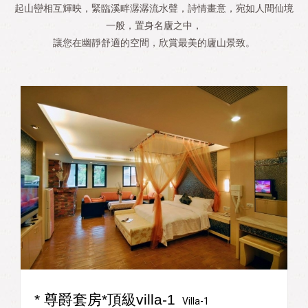
起山巒相互輝映，緊臨溪畔潺潺流水聲，詩情畫意，宛如人間仙境
一般，置身名廬之中，
讓您在幽靜舒適的空間，欣賞最美的廬山景致。
* 尊爵套房*頂級villa-1
Villa-1