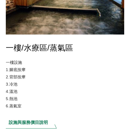
一樓/水療區/蒸氣區
一樓設施
1.腳底按摩
2.背部按摩
3.冷池
4.溫池
5.熱池
6.蒸氣室
設施與服務價目說明