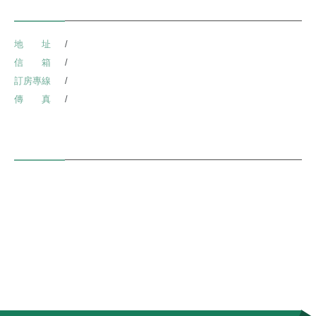
聯絡資訊
Contact Us
地 址
南投縣仁愛鄉精英村榮華巷9號(3處停車場)
信 箱
minglu.holiday@msn.hinet.net
訂房專線
049-2802322
傳 真
049-2802122
關於我們
About Us
名廬的溫泉源自於塔羅灣溪與馬海僕溪會流口，泉質屬鹼性碳酸氫鈉
泉，原泉自然湧出，泉水清澈，無色無味，可飲可浴，為台灣最優質溫
泉之一，並享有天下第一泉之美譽。
統一編號：06127912